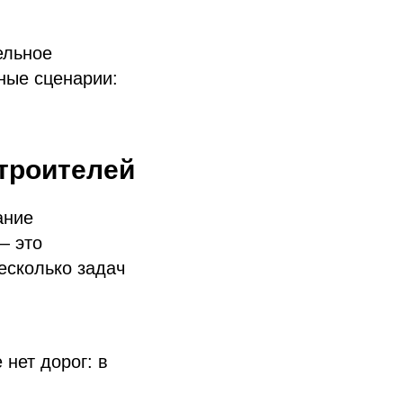
ельное
ные сценарии:
строителей
ание
— это
есколько задач
 нет дорог: в