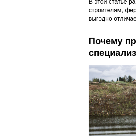
В этой статье р
строителям, фе
выгодно отличае
Почему п
специали