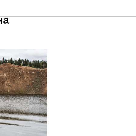
знеса:
на