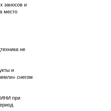
х заносов и
а место
техника не
укты и
земли» снегом
МИНИ при
период