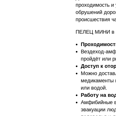
проходимость и 
обрушений дорог
происшествия ча
ПЕЛЕЦ МИНИ в э
Проходимость
Вездеход‑амфи
пройдёт или р
Доступ к от
Можно доставл
медикаменты в
или водой.
Работу на во
Амфибийные в
эвакуации люд