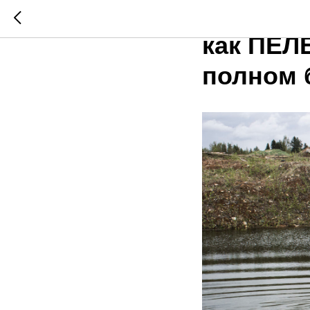
Вездеход
как ПЕЛ
полном 