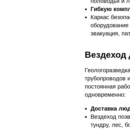
половодья и л
Гибкую комп
Каркас безопа
оборудование 
эвакуация, па
Вездеход 
Геологоразведка
трубопроводов и
постоянная раб
одновременно:
Доставка люд
Вездеход позв
тундру, лес, 