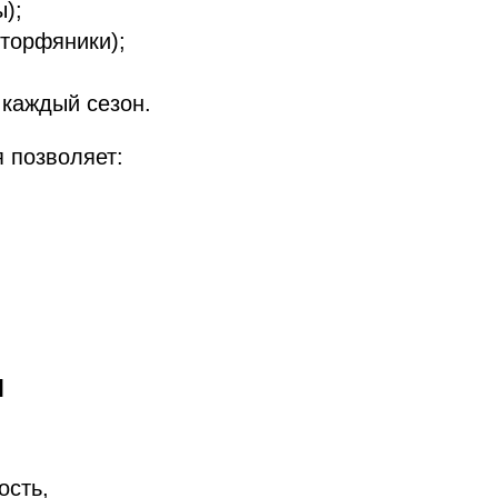
ы);
 торфяники);
 каждый сезон.
 позволяет:
и
ость,