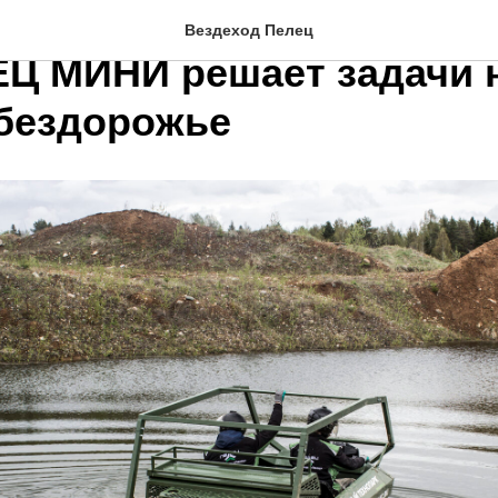
 для МЧС, геологов и би
Вездеход Пелец
ЕЦ МИНИ решает задачи 
бездорожье