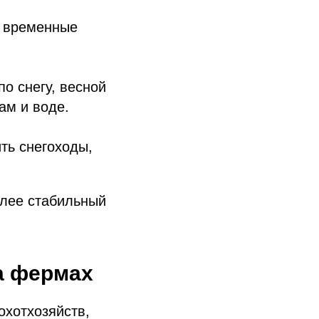
а временные
о снегу, весной
ам и воде.
ть снегоходы,
олее стабильный
а фермах
охотхозяйств,