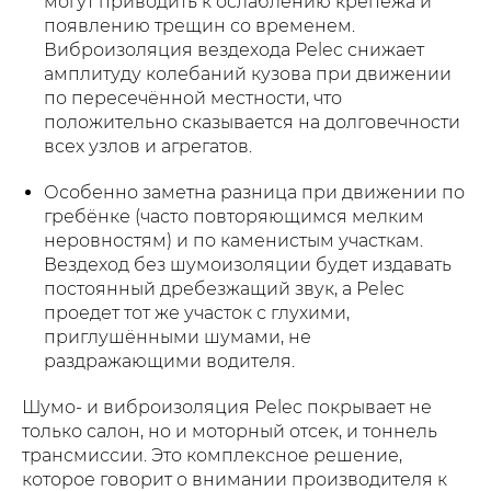
могут приводить к ослаблению крепежа и
появлению трещин со временем.
Виброизоляция вездехода Pelec снижает
амплитуду колебаний кузова при движении
по пересечённой местности, что
положительно сказывается на долговечности
всех узлов и агрегатов.
Особенно заметна разница при движении по
гребёнке (часто повторяющимся мелким
неровностям) и по каменистым участкам.
Вездеход без шумоизоляции будет издавать
постоянный дребезжащий звук, а Pelec
проедет тот же участок с глухими,
приглушёнными шумами, не
раздражающими водителя.
Шумо- и виброизоляция Pelec покрывает не
только салон, но и моторный отсек, и тоннель
трансмиссии. Это комплексное решение,
которое говорит о внимании производителя к